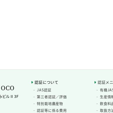
認証について
認証メ
JAS認証
有機JA
みビルⅡ3F
第三者認証／評価
生産情報
特別栽培農産物
飲食料品
認証等に係る費用
取扱方法