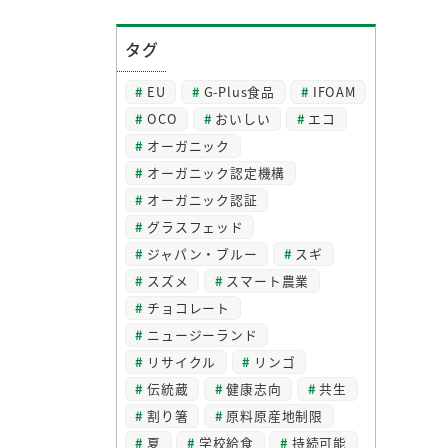
タグ
EU
G-Plus食品
IFOAM
OCO
おいしい
エコ
オーガニック
オーガニック認定機構
オーガニック認証
グラスフェッド
ジャパン・ブルー
スギ
スズメ
スマート農業
チョコレート
ニュージーランド
リサイクル
リンゴ
伝統蔵
健康志向
共生
割り箸
原料原産地制限
夏
学校給食
持続可能