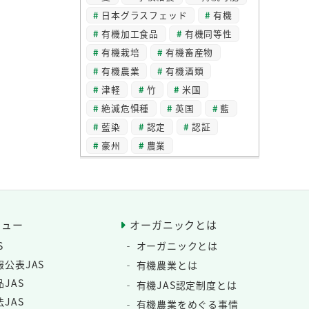
日本グラスフェッド
有機
有機加工食品
有機同等性
有機栽培
有機畜産物
有機農業
有機酒類
津軽
竹
米国
絶滅危惧種
英国
藍
藍染
認定
認証
豪州
農業
ニュー
オーガニックとは
S
オーガニックとは
公表JAS
有機農業とは
JAS
有機JAS認定制度とは
JAS
有機農業をめぐる事情