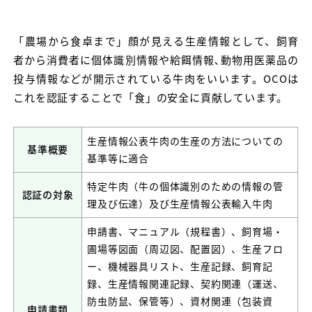
「農場から食卓まで」顔が見える生産情報として、飼育
者から消費者に個体識別情報や給餌情報､動物用医薬品の
投与情報などが開示されている牛肉をいいます。OCOは
これを認証することで「食」の安全に貢献しています。
生産情報公表牛肉の生産の方法についての
基準概要
基準等に適合
特定牛肉（牛の個体識別のための情報の管
認証の対象
理及び伝達）及び生産情報公表輸入牛肉
申請書、マニュアル（規程書）、飼育場・
圃場等図面（周辺図、配置図）、生産フロ
ー、機械器具リスト、生産記録、飼育記
録、生産情報関連記録、契約関連（運送、
防虫防鼠、保管等）、資材関連（包装資
申請書類